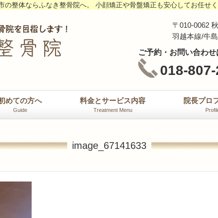
市の整体ならふなき整骨院へ。 小顔矯正や骨盤矯正も安心してお任せ
〒010-00
羽越本線/牛
ご予約・お問い合わせ
018-807-
初めての方へ
料金とサービス内容
院長プロ
Guide
Treatment Menu
Profil
image_67141633