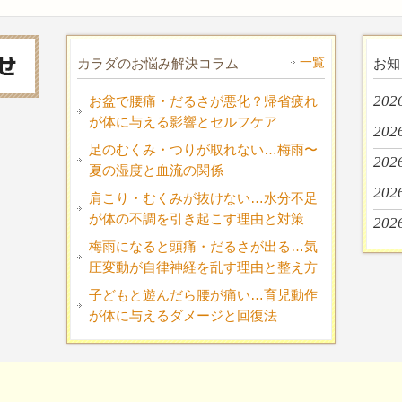
一覧
カラダのお悩み解決コラム
お知
202
お盆で腰痛・だるさが悪化？帰省疲れ
が体に与える影響とセルフケア
202
足のむくみ・つりが取れない…梅雨〜
202
夏の湿度と血流の関係
202
肩こり・むくみが抜けない…水分不足
が体の不調を引き起こす理由と対策
202
梅雨になると頭痛・だるさが出る…気
圧変動が自律神経を乱す理由と整え方
子どもと遊んだら腰が痛い…育児動作
が体に与えるダメージと回復法