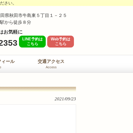
ください。
62 秋田県秋田市牛島東５丁目１－２５
島駅から徒歩８分
はお気軽に
LINE予約は
Web予約は
2353
こちら
こちら
フィール
交通アクセス
e
Access
2021/09/23