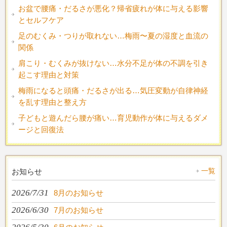
お盆で腰痛・だるさが悪化？帰省疲れが体に与える影響
とセルフケア
足のむくみ・つりが取れない…梅雨〜夏の湿度と血流の
関係
肩こり・むくみが抜けない…水分不足が体の不調を引き
起こす理由と対策
梅雨になると頭痛・だるさが出る…気圧変動が自律神経
を乱す理由と整え方
子どもと遊んだら腰が痛い…育児動作が体に与えるダメ
ージと回復法
一覧
お知らせ
2026/7/31
8月のお知らせ
2026/6/30
7月のお知らせ