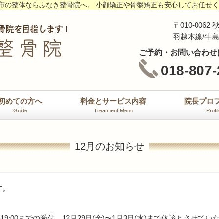
市の整体ならふなき整骨院へ。 小顔矯正や骨盤矯正も安心してお任せ
〒010-00
羽越本線/牛
ご予約・お問い合わせ
018-807-
初めての方へ
料金とサービス内容
院長プロ
Guide
Treatment Menu
Profil
12月のお知らせ
す。
15:00〜19:00までの受付、12月29日(金)〜1月3日(水)まで休診とさせ