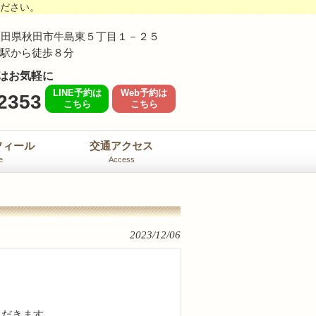
ください。
62 秋田県秋田市牛島東５丁目１－２５
島駅から徒歩８分
はお気軽に
LINE予約は
Web予約は
2353
こちら
こちら
フィール
交通アクセス
e
Access
2023/12/06
ていただきます。