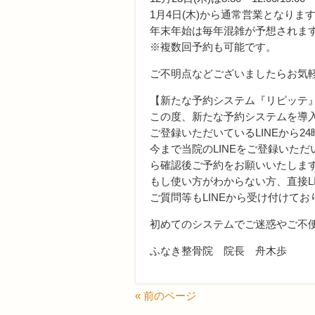
1月4日(木)から通常営業となり
年末年始は毎年混雑が予想されま
※複数回予約も可能です。
ご不明点などございましたらお気
【新たな予約システム『リピッテ
この度、新たな予約システムを導
ご登録いただいているLINEから
今まで当院のLINEをご登録いた
ら確認後ご予約をお願いいたしま
もし使い方がわからない方、直接L
ご質問等もLINEから受け付けて
初めてのシステムでご迷惑やご不
ふなき整骨院 院長 舟木歩
« 前のページ