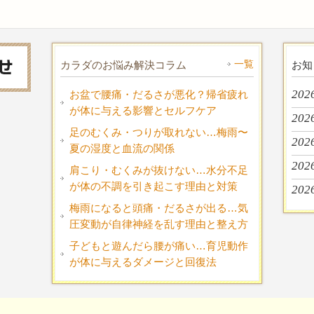
一覧
カラダのお悩み解決コラム
お知
202
お盆で腰痛・だるさが悪化？帰省疲れ
が体に与える影響とセルフケア
202
足のむくみ・つりが取れない…梅雨〜
202
夏の湿度と血流の関係
202
肩こり・むくみが抜けない…水分不足
が体の不調を引き起こす理由と対策
202
梅雨になると頭痛・だるさが出る…気
圧変動が自律神経を乱す理由と整え方
子どもと遊んだら腰が痛い…育児動作
が体に与えるダメージと回復法