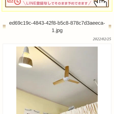
ed69c19c-4843-42f8-b5c8-878c7d3aeeca-
1.jpg
2022/02/25