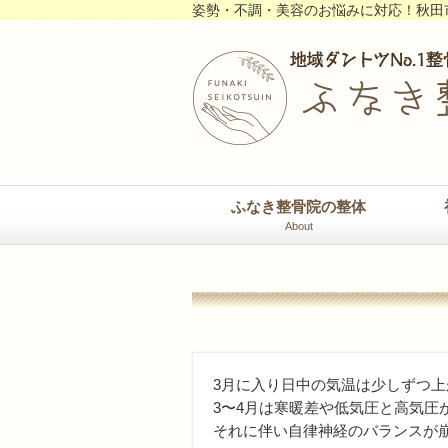
姿勢・不調・美容のお悩みに対応！秋田
ふなき整骨院の整体
About
3月に入り日中の気温は少しずつ
3〜4月は寒暖差や低気圧と高気圧
それに伴い自律神経のバランスが