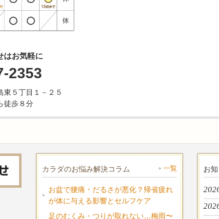
せはお気軽に
7-2353
市牛島東５丁目１－２５
ら徒歩８分
一覧
カラダのお悩み解決コラム
お知
202
お盆で腰痛・だるさが悪化？帰省疲れ
が体に与える影響とセルフケア
202
足のむくみ・つりが取れない…梅雨〜