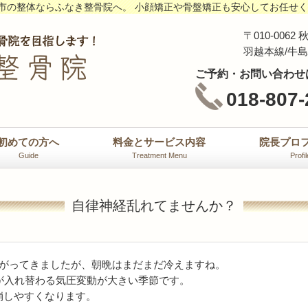
市の整体ならふなき整骨院へ。 小顔矯正や骨盤矯正も安心してお任せ
〒010-00
羽越本線/牛
ご予約・お問い合わせ
018-807-
初めての方へ
料金とサービス内容
院長プロ
Guide
Treatment Menu
Profil
自律神経乱れてませんか？
上がってきましたが、朝晩はまだまだ冷えますね。
が入れ替わる気圧変動が大きい季節です。
崩しやすくなります。