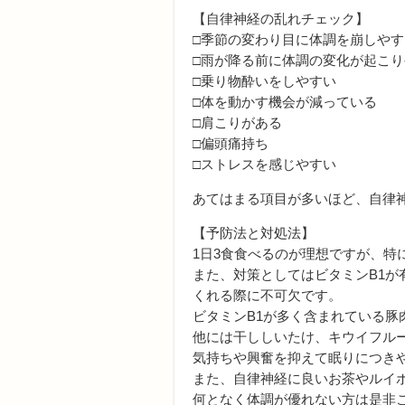
【自律神経の乱れチェック】
□季節の変わり目に体調を崩しやす
□雨が降る前に体調の変化が起こり
□乗り物酔いをしやすい
□体を動かす機会が減っている
□肩こりがある
□偏頭痛持ち
□ストレスを感じやすい
あてはまる項目が多いほど、自律
【予防法と対処法】
1日3食食べるのが理想ですが、
また、対策としてはビタミンB1
くれる際に不可欠です。
ビタミンB1が多く含まれている豚
他には干ししいたけ、キウイフル
気持ちや興奮を抑えて眠りにつき
また、自律神経に良いお茶やルイ
何となく体調が優れない方は是非