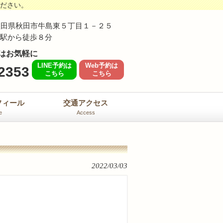
ください。
62 秋田県秋田市牛島東５丁目１－２５
島駅から徒歩８分
はお気軽に
LINE予約は
Web予約は
2353
こちら
こちら
フィール
交通アクセス
e
Access
2022/03/03