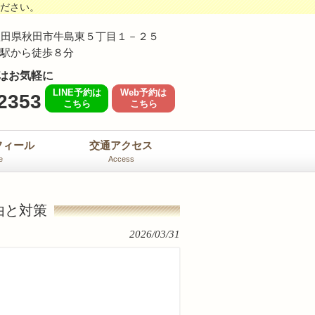
ください。
62 秋田県秋田市牛島東５丁目１－２５
島駅から徒歩８分
はお気軽に
LINE予約は
Web予約は
2353
こちら
こちら
フィール
交通アクセス
e
Access
由と対策
2026/03/31