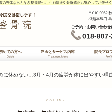
市の整体ならふなき整骨院へ。 小顔矯正や骨盤矯正も安心してお任せ
〒010-00
羽越本線/牛
ご予約・お問い合わせ
018-807-
初めての方へ
料金とサービス内容
院長プロ
Guide
Treatment Menu
Profil
のに休めない…3月・4月の疲労が体に出やすい理
COLUMN