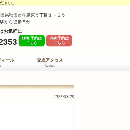
ください。
62 秋田県秋田市牛島東５丁目１－２５
島駅から徒歩８分
はお気軽に
LINE予約は
Web予約は
2353
こちら
こちら
フィール
交通アクセス
e
Access
2026/03/29