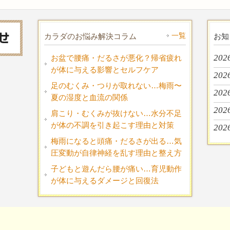
一覧
カラダのお悩み解決コラム
お知
202
お盆で腰痛・だるさが悪化？帰省疲れ
が体に与える影響とセルフケア
202
足のむくみ・つりが取れない…梅雨〜
202
夏の湿度と血流の関係
202
肩こり・むくみが抜けない…水分不足
が体の不調を引き起こす理由と対策
202
梅雨になると頭痛・だるさが出る…気
圧変動が自律神経を乱す理由と整え方
子どもと遊んだら腰が痛い…育児動作
が体に与えるダメージと回復法