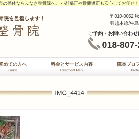
市の整体ならふなき整骨院へ。 小顔矯正や骨盤矯正も安心してお任せ
〒010-00
羽越本線/牛
ご予約・お問い合わせ
018-807-
初めての方へ
料金とサービス内容
院長プロ
Guide
Treatment Menu
Profil
IMG_4414